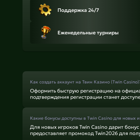
Поддержка 24/7
Еженедельные турниры
Как создать аккаунт на Твин Казино (Twin Casino)
Оформить быструю регистрацию на официал
подтверждения регистрации станет доступе
Какие бонусы доступны в Twin Casino для новых 
Для новых игроков Twin Casino дарит бонус
предоставляет промокод Twin2026 для пол