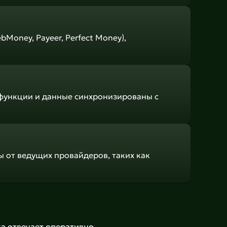
Money, Payeer, Perfect Money),
 функции и данные синхронизированы с
ры от ведущих провайдеров, таких как
а отвечает оперативно.