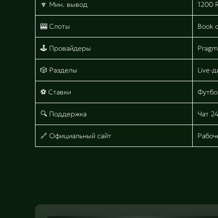
🔽 Мин. вывод
1200 
🎰 Слоты
Book o
🕹 Провайдеры
Pragma
🎲 Разделы
Live-
⚽ Ставки
Футбо
🔍 Поддержка
Чат 24
🔗 Официальный сайт
Рабоч