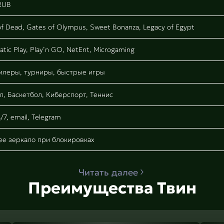
RUB
f Dead, Gates of Olympus, Sweet Bonanza, Legacy of Egypt
tic Play, Play’n GO, NetEnt, Microgaming
дилеры, турниры, быстрые игры
л, Баскетбол, Киберспорт, Теннис
/7, email, Telegram
ее зеркало при блокировках
Читать далее
Преимущества Твин