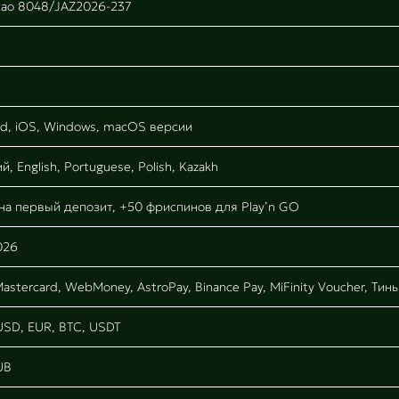
ао 8048/JAZ2026-237
id, iOS, Windows, macOS версии
й, English, Portuguese, Polish, Kazakh
на первый депозит, +50 фриспинов для Play’n GO
026
Mastercard, WebMoney, AstroPay, Binance Pay, MiFinity Voucher, Тин
USD, EUR, BTC, USDT
UB