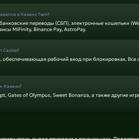
ваются в Казино Twin?
банковские переводы (СБП), электронные кошельки (Web
ы MiFinity, Binance Pay, AstroPay.
n Casino?
, обеспечивающая рабочий вход при блокировках. Все
н Казино?
ypt, Gates of Olympus, Sweet Bonanza, а также другие иг
слили сразу, вывод приходит в течение часа. Поддержк