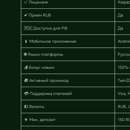
✅ Лицензия
Кюрас
✔ Прием RUB
Да
🇷🇺 Доступно для РФ
Да
📱 Мобильное приложение
Andro
🌐 Языки платформы
Русски
💰 Бонус новым
155% 
🎁 Активный промокод
Twin2
💳 Поддержка платежей
Visa, 
💵 Валюты
RUB, 
🔽 Мин. депозит
150 R